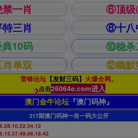
绝禁一肖
⑥顶级
平特三肖
⑧十八
典10码
⑩稳杀
五肖单双
⑫幽默
雷锋论坛
【发财三码】
火爆全网。
26064e.com进入
点击
澳门金牛论坛
『澳门码神』
217期澳门码神一肖一码大公开
6.28.10.22.34.12
6.13.37.49.06.18.42