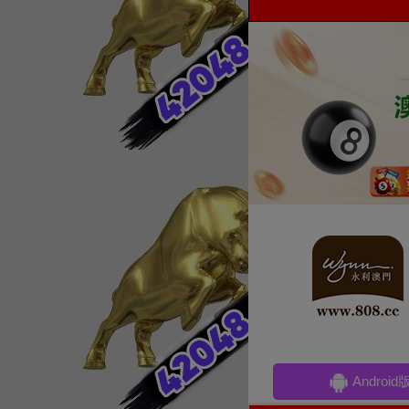
七肖
鸡兔
九肖
鸡兔
七肖
牛狗
九肖
牛狗
07.
特码
37.4
Android
鼠
一肖