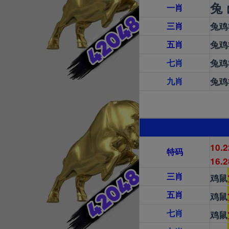
兔
一肖
三肖
兔鸡
五肖
兔鸡
七肖
兔鸡
九肖
兔鸡
10.2
特码
16.2
三肖
鸡鼠
五肖
鸡鼠
七肖
鸡鼠