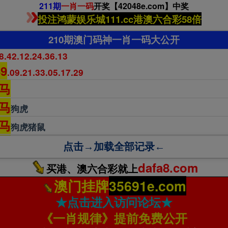
211期
一肖一码
开奖【42048e.com】中奖
投注鸿蒙娱乐城111.cc港澳六合彩58倍
210期澳门码神一肖一码大公开
8.42.12.24.36.13
49
.09.21.33.05.17.29
马
马
狗虎
马
狗虎猪鼠
马
狗虎猪鼠鸡猴
点击→加载全部记录←
210期
一肖一码
开奖【42048e.com】中奖
dafa8.com
买港、澳六合彩就上
投注鸿蒙娱乐城111.cc港澳六合彩58倍
澳门挂牌
35691e.com
209期澳门码神一肖一码大公开
★点击进入访问论坛★
猪
《一肖规律》提前免费公开
蛇
龙