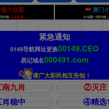
香港六合彩
澳门
一码中特
点击查看>
218期一码中特
紧急通知
00149.CEO
0149导航网址更换
000491.com
易记域名
请广大彩民相互告知！
江南九肖
②灭庄
五肖稳中
④精选