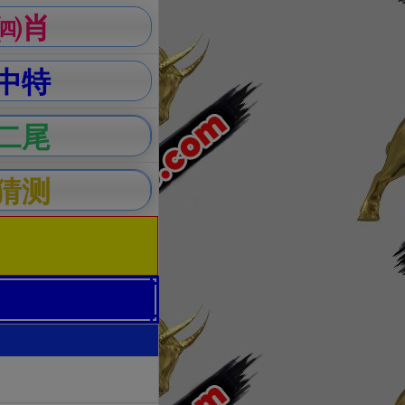
㈣肖
中特
二尾
猜测