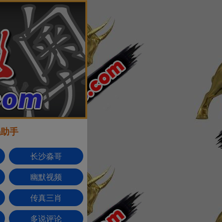
码助手
长沙淼哥
幽默视频
传真三肖
多说评论