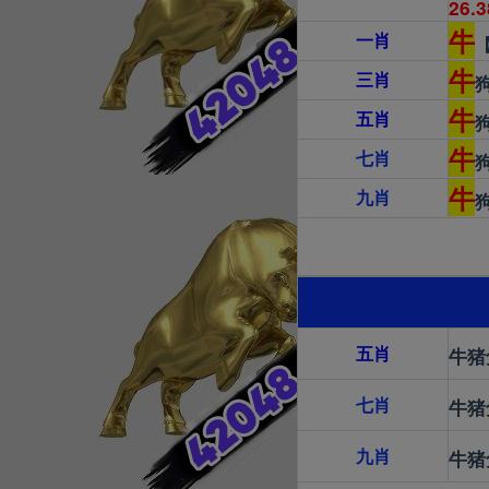
26.3
牛
一肖
牛
三肖
牛
五肖
牛
七肖
牛
九肖
五肖
牛猪
七肖
牛猪
九肖
牛猪