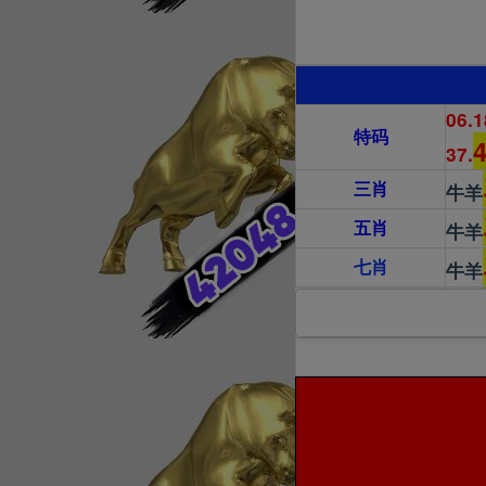
06.1
特码
37.
三肖
牛羊
五肖
牛羊
七肖
牛羊
九肖
牛羊
五肖
鸡兔